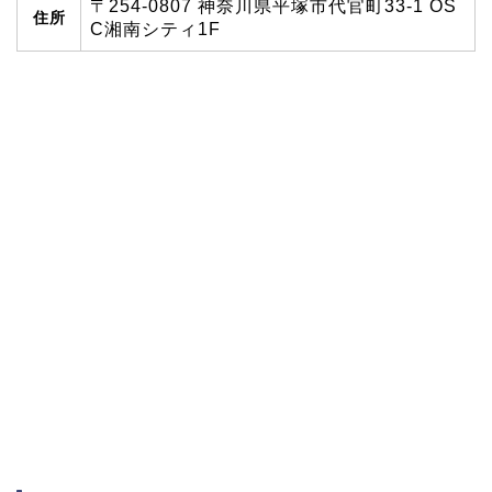
〒254-0807 神奈川県平塚市代官町33-1 OS
住所
C湘南シティ1F