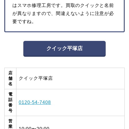
はスマホ修理工房です。買取のクイックと名前
が異なりますので、間違えないように注意が必
要ですね。
クイック平塚店
店
クイック平塚店
舗
名
電
話
0120-54-7408
番
号
営
業
10:00〜20:00