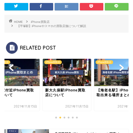
HOME
iPhone買取店
【平塚駅】iPhoneやスマホの買取店舗について解説
RELATED POST
one買取店
iPhone買取店
iPhone買取店
駅付近iPhone買取
新大久保駅iPhone買取
【海老名駅】iPhon
について
店について
取出来る場所まとめ
2021年11月15日
2021年11月15日
2021年1