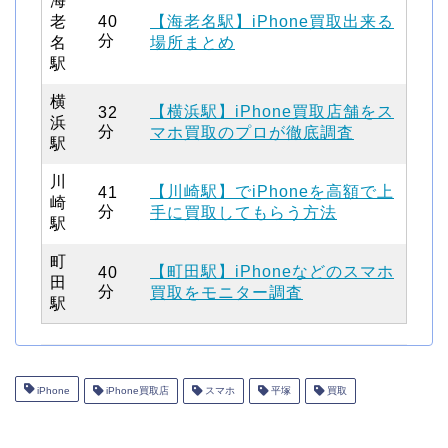
海
老
40
【海老名駅】iPhone買取出来る
分
名
場所まとめ
駅
横
【横浜駅】iPhone買取店舗をス
32
浜
分
マホ買取のプロが徹底調査
駅
川
【川崎駅】でiPhoneを高額で上
41
崎
分
手に買取してもらう方法
駅
町
【町田駅】iPhoneなどのスマホ
40
田
分
買取をモニター調査
駅
iPhone
iPhone買取店
スマホ
平塚
買取