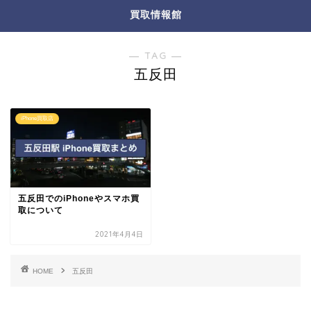
買取情報館
― TAG ―
五反田
iPhone買取店
五反田でのiPhoneやスマホ買
取について
2021年4月4日
HOME
五反田